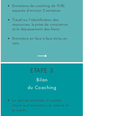
Entretiens de coaching de 1h30,
espacés d’environ 3 semaines
Travail sur l’identification des
ressources, la prise de conscience
et le dépassement des freins
Entretiens en face à face et/ou en
visio.
ETAPE 3
Bilan
du Coaching
Le dernier entretien tri-partite
réunit le prescripteur, le coaché et
le coach.