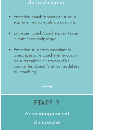
de la demande
Entretien coach/prescripteur pour
exprimer les objectifs du coaching
Entretien coach/coaché pour tester
la confiance réciproque
Entretien tri-partite associant le
prescripteur, le coaché et le coach
pour formaliser au travers d’un
contrat les objectifs et les modalités
du coaching
ETAPE 2
Accompagnement
du coaché