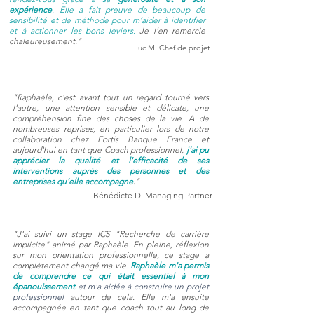
expérience
. Elle a fait preuve de beaucoup de
sensibilité et de méthode pour m’aider à identifier
et à actionner les bons leviers.
Je l’en remercie
chaleureusement."
Luc M. Chef de projet
"Raphaèle, c'est avant tout un regard tourné vers
l'autre, une attention sensible et délicate, une
compréhension fine des choses de la vie. A de
nombreuses reprises, en particulier lors de notre
collaboration chez Fortis Banque France et
aujourd'hui en tant que Coach professionnel,
j'ai pu
apprécier la qualité et l'efficacité de ses
interventions auprès des personnes et des
entreprises qu'elle accompagne
.
"
Bénédicte D. Managing Partner
"J'ai suivi un stage ICS "Recherche de carrière
implicite" animé par Raphaèle. En pleine, réflexion
sur mon orientation professionnelle, ce stage a
complètement changé ma vie.
Raphaèle m'a permis
de comprendre ce qui était essentiel à mon
épanouissement
et m'a aidée à construire un projet
professionnel
autour de cela. Elle m'a ensuite
accompagnée en tant que coach tout au long de