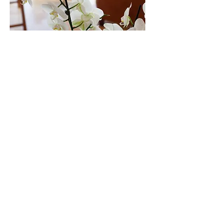
Pour un premier échange, contactez-moi
par e-mail ou par le formulaire de
contact.
raphaele.demontangon@theia-coaching.com